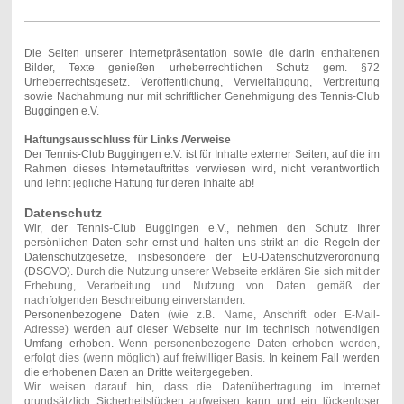
Die Seiten unserer Internetpräsentation sowie die darin enthaltenen
Bilder, Texte genießen urheberrechtlichen Schutz gem. §72
Urheberrechtsgesetz. Veröffentlichung, Vervielfältigung, Verbreitung
sowie Nachahmung nur mit schriftlicher Genehmigung des Tennis-Club
Buggingen e.V.
Haftungsausschluss für Links /Verweise
Der Tennis-Club Buggingen e.V. ist für Inhalte externer Seiten, auf die im
Rahmen dieses Internetauftrittes verwiesen wird, nicht verantwortlich
und lehnt jegliche Haftung für deren Inhalte ab!
Datenschutz
Wir, der Tennis-Club Buggingen e.V., nehmen den Schutz Ihrer
persönlichen Daten sehr ernst und halten uns strikt an die Regeln der
Datenschutzgesetze, insbesondere der EU-Datenschutzverordnung
(DSGVO).
Durch die Nutzung unserer Webseite erklären Sie sich mit der
Erhebung, Verarbeitung und Nutzung von Daten gemäß der
nachfolgenden Beschreibung einverstanden.
Personenbezogene Daten
(wie z.B. Name, Anschrift oder E-Mail-
Adresse)
werden auf dieser Webseite nur im technisch notwendigen
Umfang erhoben.
Wenn personenbezogene Daten erhoben werden,
erfolgt dies (wenn möglich) auf freiwilliger Basis.
In keinem Fall werden
die erhobenen Daten an Dritte weitergegeben.
Wir weisen darauf hin, dass die Datenübertragung im Internet
grundsätzlich Sicherheitslücken aufweisen kann und ein lückenloser