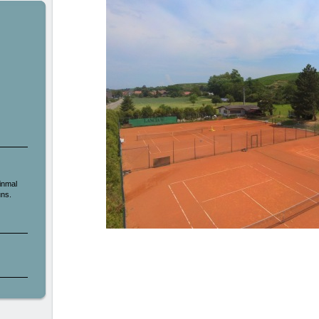
inmal
uns.